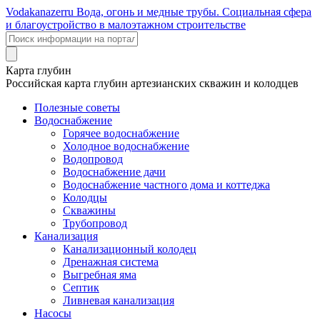
Voda
kanazer
ru
Вода, огонь и медные трубы. Социальная сфера
и благоустройство в малоэтажном строительстве
Карта глубин
Российская карта глубин артезианских скважин и колодцев
Полезные советы
Водоснабжение
Горячее водоснабжение
Холодное водоснабжение
Водопровод
Водоснабжение дачи
Водоснабжение частного дома и коттеджа
Колодцы
Скважины
Трубопровод
Канализация
Канализационный колодец
Дренажная система
Выгребная яма
Септик
Ливневая канализация
Насосы