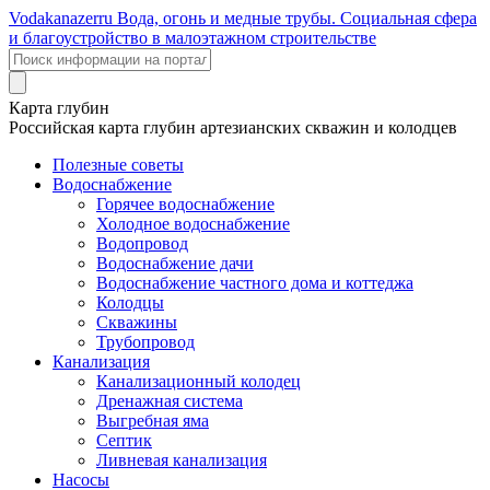
Voda
kanazer
ru
Вода, огонь и медные трубы. Социальная сфера
и благоустройство в малоэтажном строительстве
Карта глубин
Российская карта глубин артезианских скважин и колодцев
Полезные советы
Водоснабжение
Горячее водоснабжение
Холодное водоснабжение
Водопровод
Водоснабжение дачи
Водоснабжение частного дома и коттеджа
Колодцы
Скважины
Трубопровод
Канализация
Канализационный колодец
Дренажная система
Выгребная яма
Септик
Ливневая канализация
Насосы