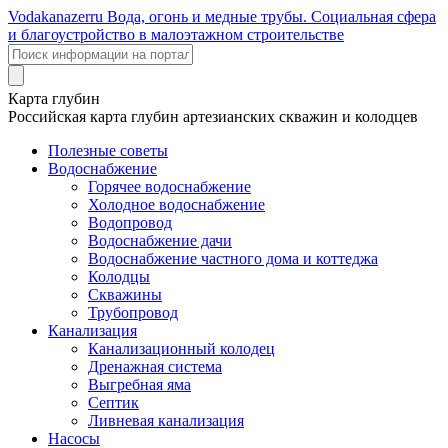
Voda
kanazer
ru
Вода, огонь и медные трубы. Социальная сфера
и благоустройство в малоэтажном строительстве
Карта глубин
Российская карта глубин артезианских скважин и колодцев
Полезные советы
Водоснабжение
Горячее водоснабжение
Холодное водоснабжение
Водопровод
Водоснабжение дачи
Водоснабжение частного дома и коттеджа
Колодцы
Скважины
Трубопровод
Канализация
Канализационный колодец
Дренажная система
Выгребная яма
Септик
Ливневая канализация
Насосы