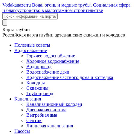
Voda
kanazer
ru
Вода, огонь и медные трубы. Социальная сфера
и благоустройство в малоэтажном строительстве
Карта глубин
Российская карта глубин артезианских скважин и колодцев
Полезные советы
Водоснабжение
Горячее водоснабжение
Холодное водоснабжение
Водопровод
Водоснабжение дачи
Водоснабжение частного дома и коттеджа
Колодцы
Скважины
Трубопровод
Канализация
Канализационный колодец
Дренажная система
Выгребная яма
Септик
Ливневая канализация
Насосы