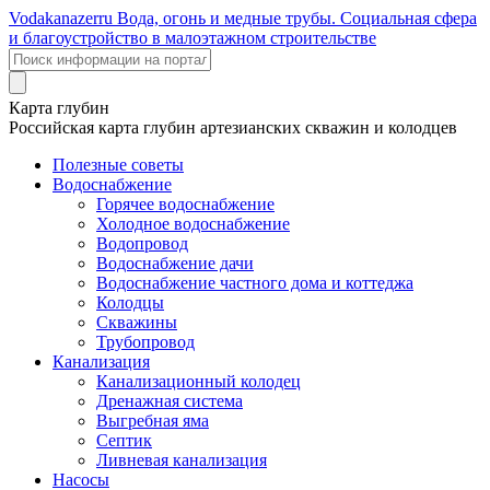
Voda
kanazer
ru
Вода, огонь и медные трубы. Социальная сфера
и благоустройство в малоэтажном строительстве
Карта глубин
Российская карта глубин артезианских скважин и колодцев
Полезные советы
Водоснабжение
Горячее водоснабжение
Холодное водоснабжение
Водопровод
Водоснабжение дачи
Водоснабжение частного дома и коттеджа
Колодцы
Скважины
Трубопровод
Канализация
Канализационный колодец
Дренажная система
Выгребная яма
Септик
Ливневая канализация
Насосы