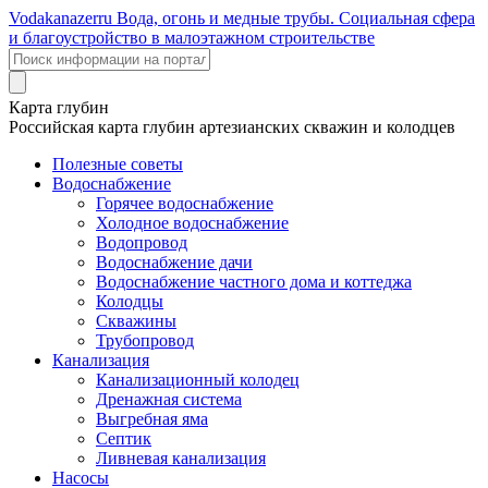
Voda
kanazer
ru
Вода, огонь и медные трубы. Социальная сфера
и благоустройство в малоэтажном строительстве
Карта глубин
Российская карта глубин артезианских скважин и колодцев
Полезные советы
Водоснабжение
Горячее водоснабжение
Холодное водоснабжение
Водопровод
Водоснабжение дачи
Водоснабжение частного дома и коттеджа
Колодцы
Скважины
Трубопровод
Канализация
Канализационный колодец
Дренажная система
Выгребная яма
Септик
Ливневая канализация
Насосы