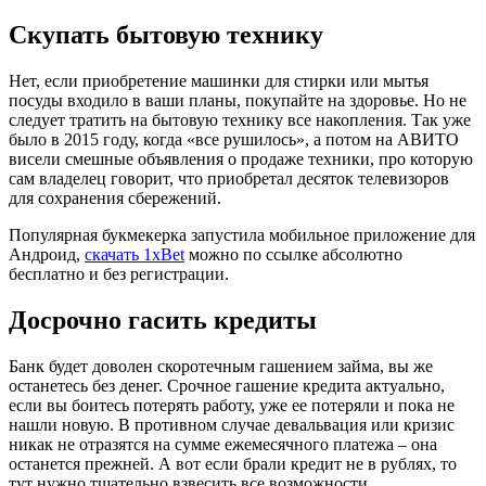
Скупать бытовую технику
Нет, если приобретение машинки для стирки или мытья
посуды входило в ваши планы, покупайте на здоровье. Но не
следует тратить на бытовую технику все накопления. Так уже
было в 2015 году, когда «все рушилось», а потом на АВИТО
висели смешные объявления о продаже техники, про которую
сам владелец говорит, что приобретал десяток телевизоров
для сохранения сбережений.
Популярная букмекерка запустила мобильное приложение для
Андроид,
скачать 1xBet
можно по ссылке абсолютно
бесплатно и без регистрации.
Досрочно гасить кредиты
Банк будет доволен скоротечным гашением займа, вы же
останетесь без денег. Срочное гашение кредита актуально,
если вы боитесь потерять работу, уже ее потеряли и пока не
нашли новую. В противном случае девальвация или кризис
никак не отразятся на сумме ежемесячного платежа – она
останется прежней. А вот если брали кредит не в рублях, то
тут нужно тщательно взвесить все возможности.