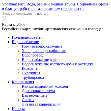
Voda
kanazer
ru
Вода, огонь и медные трубы. Социальная сфера
и благоустройство в малоэтажном строительстве
Карта глубин
Российская карта глубин артезианских скважин и колодцев
Полезные советы
Водоснабжение
Горячее водоснабжение
Холодное водоснабжение
Водопровод
Водоснабжение дачи
Водоснабжение частного дома и коттеджа
Колодцы
Скважины
Трубопровод
Канализация
Канализационный колодец
Дренажная система
Выгребная яма
Септик
Ливневая канализация
Насосы