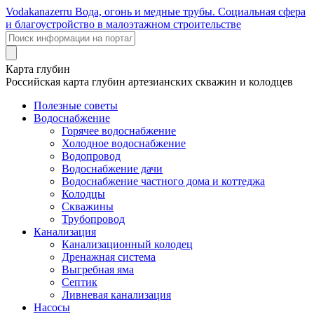
Voda
kanazer
ru
Вода, огонь и медные трубы. Социальная сфера
и благоустройство в малоэтажном строительстве
Карта глубин
Российская карта глубин артезианских скважин и колодцев
Полезные советы
Водоснабжение
Горячее водоснабжение
Холодное водоснабжение
Водопровод
Водоснабжение дачи
Водоснабжение частного дома и коттеджа
Колодцы
Скважины
Трубопровод
Канализация
Канализационный колодец
Дренажная система
Выгребная яма
Септик
Ливневая канализация
Насосы