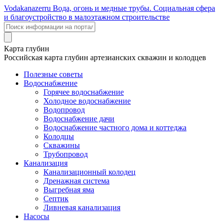
Voda
kanazer
ru
Вода, огонь и медные трубы. Социальная сфера
и благоустройство в малоэтажном строительстве
Карта глубин
Российская карта глубин артезианских скважин и колодцев
Полезные советы
Водоснабжение
Горячее водоснабжение
Холодное водоснабжение
Водопровод
Водоснабжение дачи
Водоснабжение частного дома и коттеджа
Колодцы
Скважины
Трубопровод
Канализация
Канализационный колодец
Дренажная система
Выгребная яма
Септик
Ливневая канализация
Насосы