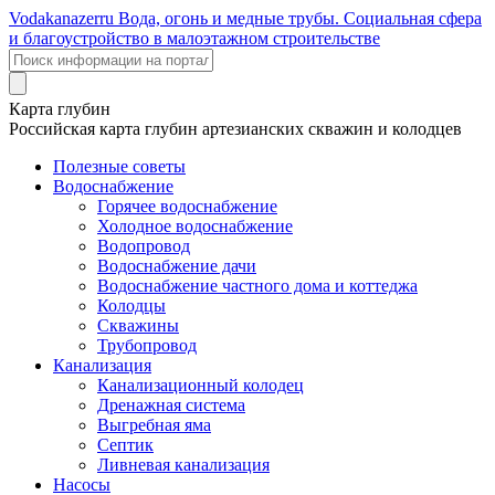
Voda
kanazer
ru
Вода, огонь и медные трубы. Социальная сфера
и благоустройство в малоэтажном строительстве
Карта глубин
Российская карта глубин артезианских скважин и колодцев
Полезные советы
Водоснабжение
Горячее водоснабжение
Холодное водоснабжение
Водопровод
Водоснабжение дачи
Водоснабжение частного дома и коттеджа
Колодцы
Скважины
Трубопровод
Канализация
Канализационный колодец
Дренажная система
Выгребная яма
Септик
Ливневая канализация
Насосы