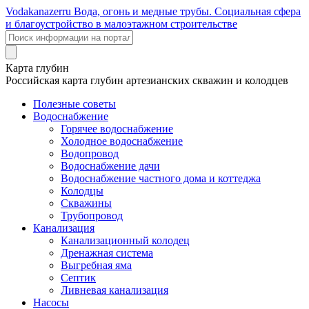
Voda
kanazer
ru
Вода, огонь и медные трубы. Социальная сфера
и благоустройство в малоэтажном строительстве
Карта глубин
Российская карта глубин артезианских скважин и колодцев
Полезные советы
Водоснабжение
Горячее водоснабжение
Холодное водоснабжение
Водопровод
Водоснабжение дачи
Водоснабжение частного дома и коттеджа
Колодцы
Скважины
Трубопровод
Канализация
Канализационный колодец
Дренажная система
Выгребная яма
Септик
Ливневая канализация
Насосы