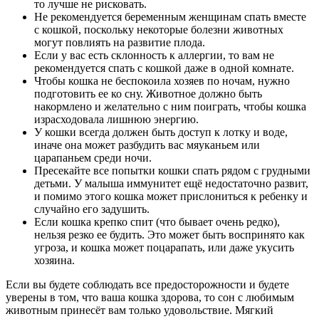
то лучше не рисковать.
Не рекомендуется беременным женщинам спать вместе
с кошкой, поскольку некоторые болезни животных
могут повлиять на развитие плода.
Если у вас есть склонность к аллергии, то вам не
рекомендуется спать с кошкой даже в одной комнате.
Чтобы кошка не беспокоила хозяев по ночам, нужно
подготовить ее ко сну. Животное должно быть
накормлено и желательно с ним поиграть, чтобы кошка
израсходовала лишнюю энергию.
У кошки всегда должен быть доступ к лотку и воде,
иначе она может разбудить вас мяуканьем или
царапаньем среди ночи.
Пресекайте все попытки кошки спать рядом с грудными
детьми. У малыша иммунитет ещё недостаточно развит,
и помимо этого кошка может прислониться к ребенку и
случайно его задушить.
Если кошка крепко спит (что бывает очень редко),
нельзя резко ее будить. Это может быть воспринято как
угроза, и кошка может поцарапать, или даже укусить
хозяина.
Если вы будете соблюдать все предосторожности и будете
уверены в том, что ваша кошка здорова, то сон с любимым
животным принесёт вам только удовольствие. Мягкий