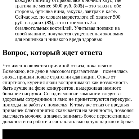
каждую пятницу отправлялась в ночной клуб, где
тратила не менее 5000 руб. (80$) – это такси в обе
стороны, бутылка вина, закуска, завтрак в кафе.
Сейчас же, по словам маркетолога ей хватает 500
руб. на двоих (8$), а это стоимость 2-х
безалкогольных коктейлей. Учитывая поездки на
своей машине, получается существенная экономия
для кошелька и никакого вреда здоровью.
Вопрос, который ждет ответа
Что именно является причиной отказа, пока неясно.
Возможно, все дело в массовом прагматизме – поменялась
эпоха, пришли новые стратегии адаптации. Отказ от
спиртного, курения люди воспринимают как возможность
быть лучше на фоне конкурентов, выдерживая намного
большие нагрузки. Сегодня многие компании следят за
здоровьем сотрудников и явно не приветствуются перекуры,
приходы на работу с похмелья. К тому же отказ от вредных
привычек благоприятно сказывается на внешности, позволяя
выглядеть моложе, а значит, занимать более перспективные
должности на работе и составлять выгодную партию в браке.