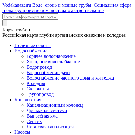
Voda
kanazer
ru
Вода, огонь и медные трубы. Социальная сфера
и благоустройство в малоэтажном строительстве
Карта глубин
Российская карта глубин артезианских скважин и колодцев
Полезные советы
Водоснабжение
Горячее водоснабжение
Холодное водоснабжение
Водопровод
Водоснабжение дачи
Водоснабжение частного дома и коттеджа
Колодцы
Скважины
Трубопровод
Канализация
Канализационный колодец
Дренажная система
Выгребная яма
Септик
Ливневая канализация
Насосы