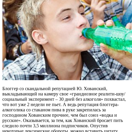
Блоггер со скандальной репутацией Ю. Хованский,
выкладывающий на камеру свое «грандиозное реалити-шоу/
социальный эксперимент – 30 дней без алкоголя» похвастал,
что вот уже 2 недели не пьет. А ведь репутация блоггера-
алкоголика со стаканом пива в руке закрепилась за
господином Хованским прочнее, чем был союз «водка и
русские». Оказывается, за тем, как Хованский бросает пить
следило почти 3,5 миллиона подписчиков. Опустив
некоторые лексические обороты, можно вставить цитату