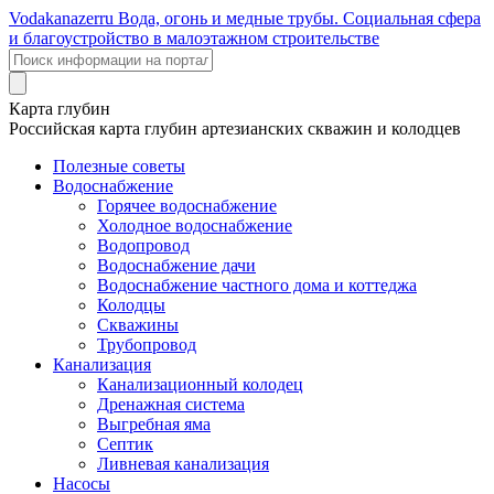
Voda
kanazer
ru
Вода, огонь и медные трубы. Социальная сфера
и благоустройство в малоэтажном строительстве
Карта глубин
Российская карта глубин артезианских скважин и колодцев
Полезные советы
Водоснабжение
Горячее водоснабжение
Холодное водоснабжение
Водопровод
Водоснабжение дачи
Водоснабжение частного дома и коттеджа
Колодцы
Скважины
Трубопровод
Канализация
Канализационный колодец
Дренажная система
Выгребная яма
Септик
Ливневая канализация
Насосы