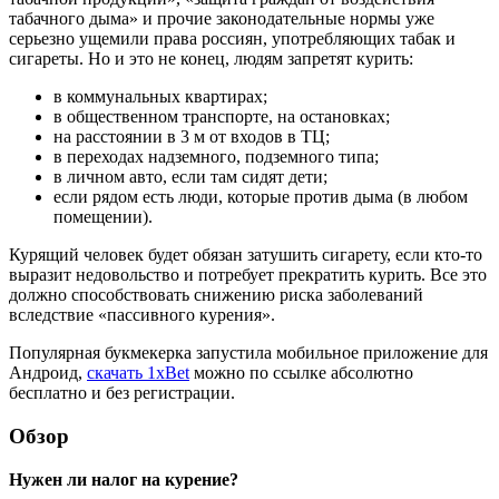
табачного дыма» и прочие законодательные нормы уже
серьезно ущемили права россиян, употребляющих табак и
сигареты. Но и это не конец, людям запретят курить:
в коммунальных квартирах;
в общественном транспорте, на остановках;
на расстоянии в 3 м от входов в ТЦ;
в переходах надземного, подземного типа;
в личном авто, если там сидят дети;
если рядом есть люди, которые против дыма (в любом
помещении).
Курящий человек будет обязан затушить сигарету, если кто-то
выразит недовольство и потребует прекратить курить. Все это
должно способствовать снижению риска заболеваний
вследствие «пассивного курения».
Популярная букмекерка запустила мобильное приложение для
Андроид,
скачать 1xBet
можно по ссылке абсолютно
бесплатно и без регистрации.
Обзор
Нужен ли налог на курение?