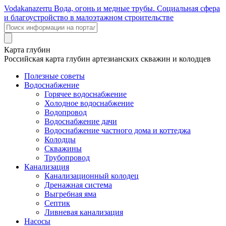
Voda
kanazer
ru
Вода, огонь и медные трубы. Социальная сфера
и благоустройство в малоэтажном строительстве
Карта глубин
Российская карта глубин артезианских скважин и колодцев
Полезные советы
Водоснабжение
Горячее водоснабжение
Холодное водоснабжение
Водопровод
Водоснабжение дачи
Водоснабжение частного дома и коттеджа
Колодцы
Скважины
Трубопровод
Канализация
Канализационный колодец
Дренажная система
Выгребная яма
Септик
Ливневая канализация
Насосы