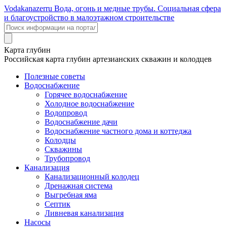
Voda
kanazer
ru
Вода, огонь и медные трубы. Социальная сфера
и благоустройство в малоэтажном строительстве
Карта глубин
Российская карта глубин артезианских скважин и колодцев
Полезные советы
Водоснабжение
Горячее водоснабжение
Холодное водоснабжение
Водопровод
Водоснабжение дачи
Водоснабжение частного дома и коттеджа
Колодцы
Скважины
Трубопровод
Канализация
Канализационный колодец
Дренажная система
Выгребная яма
Септик
Ливневая канализация
Насосы