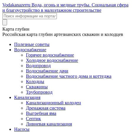
Voda
kanazer
ru
Вода, огонь и медные трубы. Социальная сфера
и благоустройство в малоэтажном строительстве
Карта глубин
Российская карта глубин артезианских скважин и колодцев
Полезные советы
Водоснабжение
Горячее водоснабжение
Холодное водоснабжение
Водопровод
Водоснабжение дачи
Водоснабжение частного дома и коттеджа
Колодцы
Скважины
Трубопровод
Канализация
Канализационный колодец
Дренажная система
Выгребная яма
Септик
Ливневая канализация
Насосы