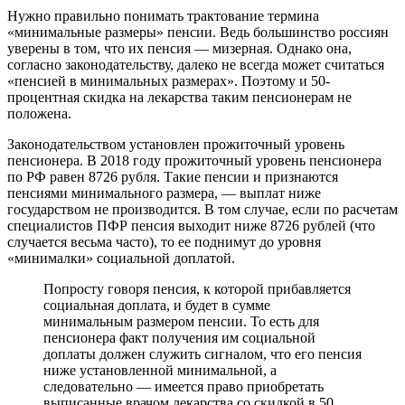
Нужно правильно понимать трактование термина
«минимальные размеры» пенсии. Ведь большинство россиян
уверены в том, что их пенсия — мизерная. Однако она,
согласно законодательству, далеко не всегда может считаться
«пенсией в минимальных размерах». Поэтому и 50-
процентная скидка на лекарства таким пенсионерам не
положена.
Законодательством установлен прожиточный уровень
пенсионера. В 2018 году прожиточный уровень пенсионера
по РФ равен 8726 рубля. Такие пенсии и признаются
пенсиями минимального размера, — выплат ниже
государством не производится. В том случае, если по расчетам
специалистов ПФР пенсия выходит ниже 8726 рублей (что
случается весьма часто), то ее поднимут до уровня
«минималки» социальной доплатой.
Попросту говоря пенсия, к которой прибавляется
социальная доплата, и будет в сумме
минимальным размером пенсии. То есть для
пенсионера факт получения им социальной
доплаты должен служить сигналом, что его пенсия
ниже установленной минимальной, а
следовательно — имеется право приобретать
выписанные врачом лекарства со скидкой в 50