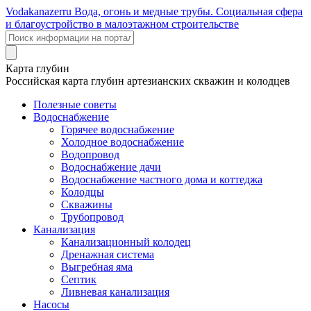
Voda
kanazer
ru
Вода, огонь и медные трубы. Социальная сфера
и благоустройство в малоэтажном строительстве
Карта глубин
Российская карта глубин артезианских скважин и колодцев
Полезные советы
Водоснабжение
Горячее водоснабжение
Холодное водоснабжение
Водопровод
Водоснабжение дачи
Водоснабжение частного дома и коттеджа
Колодцы
Скважины
Трубопровод
Канализация
Канализационный колодец
Дренажная система
Выгребная яма
Септик
Ливневая канализация
Насосы