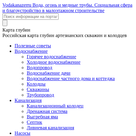
Voda
kanazer
ru
Вода, огонь и медные трубы. Социальная сфера
и благоустройство в малоэтажном строительстве
Карта глубин
Российская карта глубин артезианских скважин и колодцев
Полезные советы
Водоснабжение
Горячее водоснабжение
Холодное водоснабжение
Водопровод
Водоснабжение дачи
Водоснабжение частного дома и коттеджа
Колодцы
Скважины
Трубопровод
Канализация
Канализационный колодец
Дренажная система
Выгребная яма
Септик
Ливневая канализация
Насосы