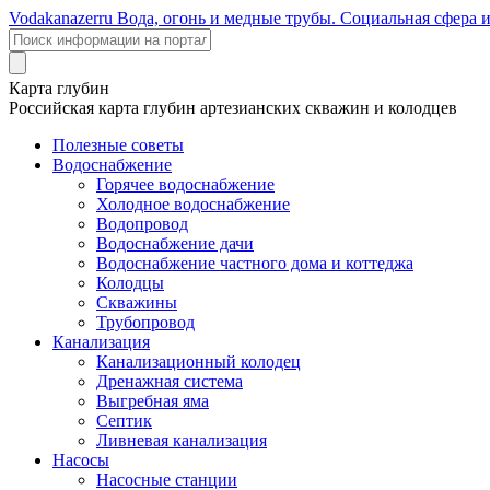
Voda
kanazer
ru
Вода, огонь и медные трубы. Социальная сфера 
Карта глубин
Российская карта глубин артезианских скважин и колодцев
Полезные советы
Водоснабжение
Горячее водоснабжение
Холодное водоснабжение
Водопровод
Водоснабжение дачи
Водоснабжение частного дома и коттеджа
Колодцы
Скважины
Трубопровод
Канализация
Канализационный колодец
Дренажная система
Выгребная яма
Септик
Ливневая канализация
Насосы
Насосные станции