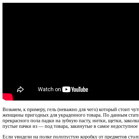
Возьмем, к примеру, гель (неважно для чего) который стоит чу
женщины пригодных для украденного товара. По данным стати
прекрасного пола падки на зубную пасту, нитки, щетки, зако
пустые пачки из — под товара, закинутые в самое недоступное
Если увидели на полке полупустую коробку от предметов столо