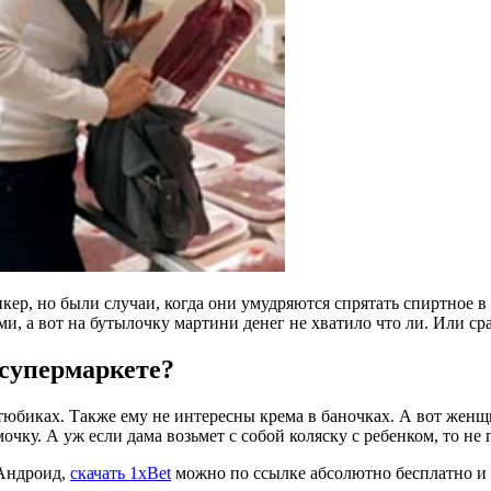
р, но были случаи, когда они умудряются спрятать спиртное в 
ми, а вот на бутылочку мартини денег не хватило что ли. Или ср
 супермаркете?
юбиках. Также ему не интересны крема в баночках. А вот женщи
очку. А уж если дама возьмет с собой коляску с ребенком, то не
 Андроид,
скачать 1xBet
можно по ссылке абсолютно бесплатно и 