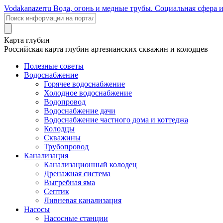
Voda
kanazer
ru
Вода, огонь и медные трубы. Социальная сфера 
Карта глубин
Российская карта глубин артезианских скважин и колодцев
Полезные советы
Водоснабжение
Горячее водоснабжение
Холодное водоснабжение
Водопровод
Водоснабжение дачи
Водоснабжение частного дома и коттеджа
Колодцы
Скважины
Трубопровод
Канализация
Канализационный колодец
Дренажная система
Выгребная яма
Септик
Ливневая канализация
Насосы
Насосные станции