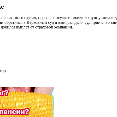
ке
от несчастного случая, перенес инсульт и получил группу инвали
н обратился в Верховный суд и выиграл дело: суд принял во вн
 добился выплат от страховой компании.
тора