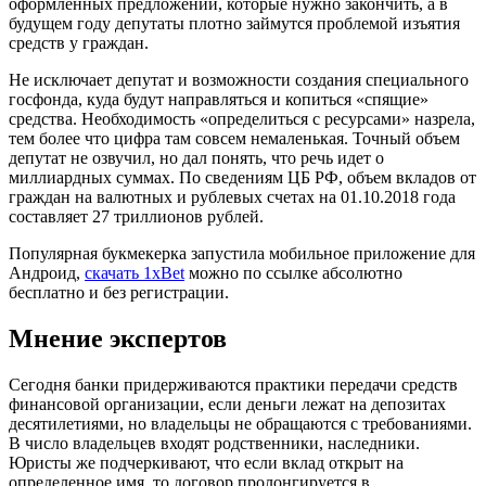
оформленных предложений, которые нужно закончить, а в
будущем году депутаты плотно займутся проблемой изъятия
средств у граждан.
Не исключает депутат и возможности создания специального
госфонда, куда будут направляться и копиться «спящие»
средства. Необходимость «определиться с ресурсами» назрела,
тем более что цифра там совсем немаленькая. Точный объем
депутат не озвучил, но дал понять, что речь идет о
миллиардных суммах. По сведениям ЦБ РФ, объем вкладов от
граждан на валютных и рублевых счетах на 01.10.2018 года
составляет 27 триллионов рублей.
Популярная букмекерка запустила мобильное приложение для
Андроид,
скачать 1xBet
можно по ссылке абсолютно
бесплатно и без регистрации.
Мнение экспертов
Сегодня банки придерживаются практики передачи средств
финансовой организации, если деньги лежат на депозитах
десятилетиями, но владельцы не обращаются с требованиями.
В число владельцев входят родственники, наследники.
Юристы же подчеркивают, что если вклад открыт на
определенное имя, то договор пролонгируется в