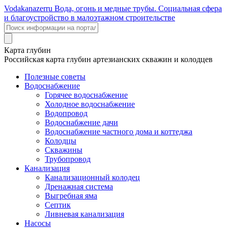
Voda
kanazer
ru
Вода, огонь и медные трубы. Социальная сфера
и благоустройство в малоэтажном строительстве
Карта глубин
Российская карта глубин артезианских скважин и колодцев
Полезные советы
Водоснабжение
Горячее водоснабжение
Холодное водоснабжение
Водопровод
Водоснабжение дачи
Водоснабжение частного дома и коттеджа
Колодцы
Скважины
Трубопровод
Канализация
Канализационный колодец
Дренажная система
Выгребная яма
Септик
Ливневая канализация
Насосы