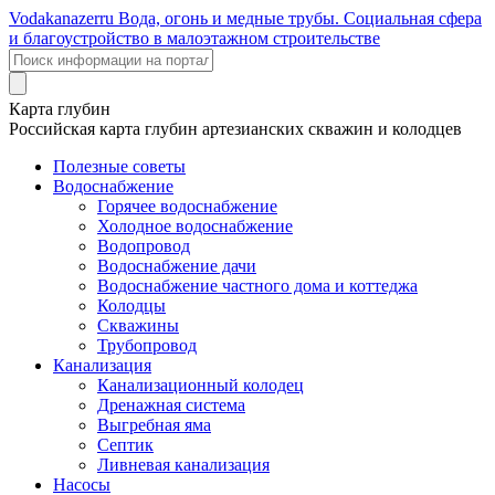
Voda
kanazer
ru
Вода, огонь и медные трубы. Социальная сфера
и благоустройство в малоэтажном строительстве
Карта глубин
Российская карта глубин артезианских скважин и колодцев
Полезные советы
Водоснабжение
Горячее водоснабжение
Холодное водоснабжение
Водопровод
Водоснабжение дачи
Водоснабжение частного дома и коттеджа
Колодцы
Скважины
Трубопровод
Канализация
Канализационный колодец
Дренажная система
Выгребная яма
Септик
Ливневая канализация
Насосы