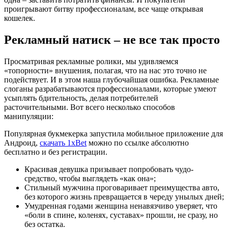
проигрывают битву профессионалам, все чаще открывая
кошелек.
Рекламный натиск – не все так просто
Просматривая рекламные ролики, мы удивляемся
«топорности» внушения, полагая, что на нас это точно не
подействует. И в этом наша глубочайшая ошибка. Рекламные
слоганы разрабатываются профессионалами, которые умеют
усыплять бдительность, делая потребителей
расточительными. Вот всего несколько способов
манипуляции:
Популярная букмекерка запустила мобильное приложение для
Андроид,
скачать 1xBet
можно по ссылке абсолютно
бесплатно и без регистрации.
Красивая девушка призывает попробовать чудо-
средство, чтобы выглядеть «как она»;
Стильный мужчина проговаривает преимущества авто,
без которого жизнь превращается в череду унылых дней;
Умудренная годами женщина ненавязчиво уверяет, что
«боли в спине, коленях, суставах» прошли, не сразу, но
без остатка.