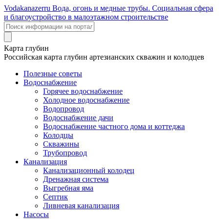
Voda
kanazer
ru
Вода, огонь и медные трубы. Социальная сфера
и благоустройство в малоэтажном строительстве
Карта глубин
Российская карта глубин артезианских скважин и колодцев
Полезные советы
Водоснабжение
Горячее водоснабжение
Холодное водоснабжение
Водопровод
Водоснабжение дачи
Водоснабжение частного дома и коттеджа
Колодцы
Скважины
Трубопровод
Канализация
Канализационный колодец
Дренажная система
Выгребная яма
Септик
Ливневая канализация
Насосы