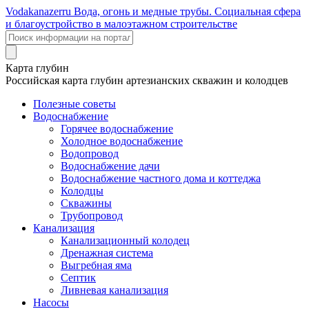
Voda
kanazer
ru
Вода, огонь и медные трубы. Социальная сфера
и благоустройство в малоэтажном строительстве
Карта глубин
Российская карта глубин артезианских скважин и колодцев
Полезные советы
Водоснабжение
Горячее водоснабжение
Холодное водоснабжение
Водопровод
Водоснабжение дачи
Водоснабжение частного дома и коттеджа
Колодцы
Скважины
Трубопровод
Канализация
Канализационный колодец
Дренажная система
Выгребная яма
Септик
Ливневая канализация
Насосы