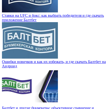
Ставки на UFC и бокс: как выбрать победителя и где скачать
приложение Балтбет
Ошибки новичков и как их избежать, и где скачать Балтбет на
Андроид
Балтбет и другие букмекеры: объективное сравнение и