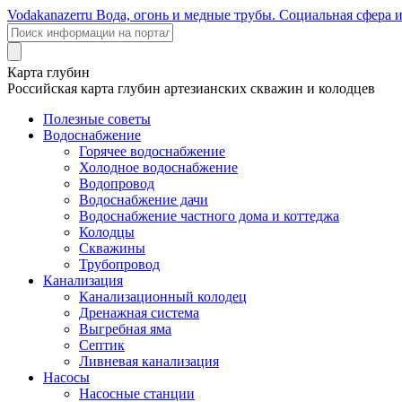
Voda
kanazer
ru
Вода, огонь и медные трубы. Социальная сфера 
Карта глубин
Российская карта глубин артезианских скважин и колодцев
Полезные советы
Водоснабжение
Горячее водоснабжение
Холодное водоснабжение
Водопровод
Водоснабжение дачи
Водоснабжение частного дома и коттеджа
Колодцы
Скважины
Трубопровод
Канализация
Канализационный колодец
Дренажная система
Выгребная яма
Септик
Ливневая канализация
Насосы
Насосные станции