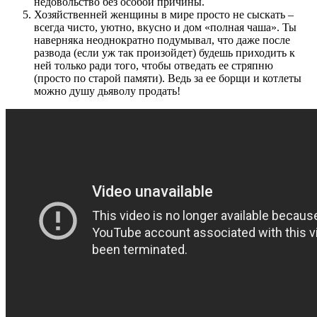
недовольство без особой причины.
Хозяйственней женщины в мире просто не сыскать –
всегда чисто, уютно, вкусно и дом «полная чаша». Ты
наверняка неоднократно подумывал, что даже после
развода (если уж так произойдет) будешь приходить к
ней только ради того, чтобы отведать ее стряпню
(просто по старой памяти). Ведь за ее борщи и котлеты
можно душу дьяволу продать!