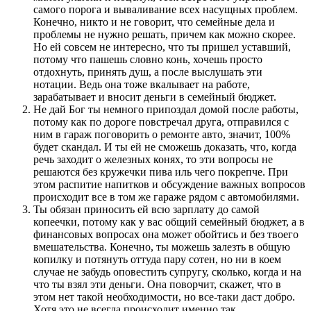
самого порога и вываливание всех насущных проблем.
Конечно, никто и не говорит, что семейные дела и
проблемы не нужно решать, причем как можно скорее.
Но ей совсем не интересно, что ты пришел уставший,
потому что пашешь словно конь, хочешь просто
отдохнуть, принять душ, а после выслушать эти
нотации. Ведь она тоже вкалывает на работе,
зарабатывает и вносит деньги в семейный бюджет.
Не дай Бог ты немного припоздал домой после работы,
потому как по дороге повстречал друга, отправился с
ним в гараж поговорить о ремонте авто, значит, 100%
будет скандал. И ты ей не сможешь доказать, что, когда
речь заходит о железных конях, то эти вопросы не
решаются без кружечки пива иль чего покрепче. При
этом распитие напитков и обсуждение важных вопросов
происходит все в том же гараже рядом с автомобилями.
Ты обязан приносить ей всю зарплату до самой
копеечки, потому как у вас общий семейный бюджет, а в
финансовых вопросах она может обойтись и без твоего
вмешательства. Конечно, ты можешь залезть в общую
копилку и потянуть оттуда пару сотен, но ни в коем
случае не забудь оповестить супругу, сколько, когда и на
что ты взял эти деньги. Она поворчит, скажет, что в
этом нет такой необходимости, но все-таки даст добро.
Хотя это не всегда происходит именно так.