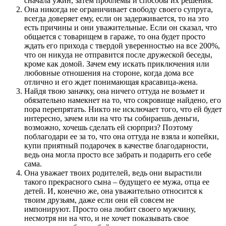
сначала ужин, затем проблемы и способы их решения.
Она никогда не ограничивает свободу своего супруга,
всегда доверяет ему, если он задерживается, то на это
есть причины и они уважительные. Если он сказал, что
общается с товарищем в гараже, то она будет просто
ждать его прихода с твердой уверенностью на все 200%,
что он никуда не отправится после дружеской беседы,
кроме как домой. Зачем ему искать приключения или
любовные отношения на стороне, когда дома все
отлично и его ждет понимающая красавица-жена.
Найдя твою заначку, она ничего оттуда не возьмет и
обязательно намекнет на то, что сокровище найдено, его
пора перепрятать. Никто не исключает того, что ей будет
интересно, зачем или на что ты собираешь деньги,
возможно, хочешь сделать ей сюрприз? Поэтому
поблагодари ее за то, что она оттуда не взяла и копейки,
купи приятный подарочек в качестве благодарности,
ведь она могла просто все забрать и подарить его себе
сама.
Она уважает твоих родителей, ведь они вырастили
такого прекрасного сына – будущего ее мужа, отца ее
детей. И, конечно же, она уважительно относится к
твоим друзьям, даже если они ей совсем не
импонируют. Просто она любит своего мужчину,
несмотря ни на что, и не хочет показывать свое