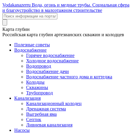
Voda
kanazer
ru
Вода, огонь и медные трубы. Социальная сфера
и благоустройство в малоэтажном строительстве
Карта глубин
Российская карта глубин артезианских скважин и колодцев
Полезные советы
Водоснабжение
Горячее водоснабжение
Холодное водоснабжение
Водопровод
Водоснабжение дачи
Водоснабжение частного дома и коттеджа
Колодцы
Скважины
Трубопровод
Канализация
Канализационный колодец
Дренажная система
Выгребная яма
Септик
Ливневая канализация
Насосы