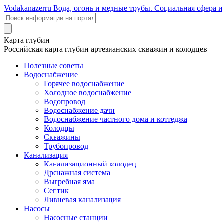
Voda
kanazer
ru
Вода, огонь и медные трубы. Социальная сфера 
Карта глубин
Российская карта глубин артезианских скважин и колодцев
Полезные советы
Водоснабжение
Горячее водоснабжение
Холодное водоснабжение
Водопровод
Водоснабжение дачи
Водоснабжение частного дома и коттеджа
Колодцы
Скважины
Трубопровод
Канализация
Канализационный колодец
Дренажная система
Выгребная яма
Септик
Ливневая канализация
Насосы
Насосные станции