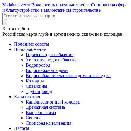
Voda
kanazer
ru
Вода, огонь и медные трубы. Социальная сфера
и благоустройство в малоэтажном строительстве
Карта глубин
Российская карта глубин артезианских скважин и колодцев
Полезные советы
Водоснабжение
Горячее водоснабжение
Холодное водоснабжение
Водопровод
Водоснабжение дачи
Водоснабжение частного дома и коттеджа
Колодцы
Скважины
Трубопровод
Канализация
Канализационный колодец
Дренажная система
Выгребная яма
Септик
Ливневая канализация
Насосы