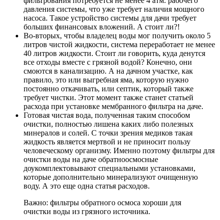
фильтрования потребуется не менее 4 атм. рабочего
давления системы, что уже требует наличия мощного
насоса. Такое устройство системы для дачи требует
больших финансовых вложений. А стоит ли?!
Во-вторых,
чтобы владелец воды мог получить около 5
литров чистой жидкости, система переработает не менее
40 литров жидкости. Стоит ли говорить, куда денутся
все отходы вместе с грязной водой? Конечно, они
смоются в канализацию. А на дачном участке, как
правило, это или выгребная яма, которую нужно
постоянно откачивать, или септик, который также
требует чистки. Этот момент также станет статьей
расхода при установке мембранного фильтра на даче.
Готовая чистая вода, полученная таким способом
очистки, полностью лишена каких либо полезных
минералов и солей. С точки зрения медиков такая
жидкость является мертвой и не приносит пользу
человеческому организму. Именно поэтому фильтры для
очистки воды на даче обратноосмосные
доукомплектовывают специальными установками,
которые дополнительно минерализуют очищенную
воду. А это еще одна статья расходов.
Важно: фильтры обратного осмоса хороши для
очистки воды из грязного источника.