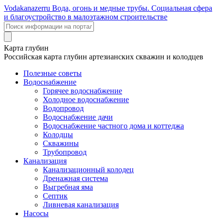
Voda
kanazer
ru
Вода, огонь и медные трубы. Социальная сфера
и благоустройство в малоэтажном строительстве
Карта глубин
Российская карта глубин артезианских скважин и колодцев
Полезные советы
Водоснабжение
Горячее водоснабжение
Холодное водоснабжение
Водопровод
Водоснабжение дачи
Водоснабжение частного дома и коттеджа
Колодцы
Скважины
Трубопровод
Канализация
Канализационный колодец
Дренажная система
Выгребная яма
Септик
Ливневая канализация
Насосы