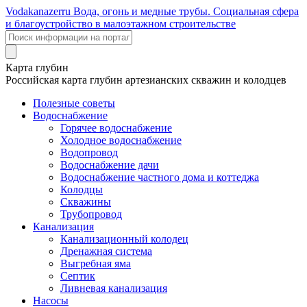
Voda
kanazer
ru
Вода, огонь и медные трубы. Социальная сфера
и благоустройство в малоэтажном строительстве
Карта глубин
Российская карта глубин артезианских скважин и колодцев
Полезные советы
Водоснабжение
Горячее водоснабжение
Холодное водоснабжение
Водопровод
Водоснабжение дачи
Водоснабжение частного дома и коттеджа
Колодцы
Скважины
Трубопровод
Канализация
Канализационный колодец
Дренажная система
Выгребная яма
Септик
Ливневая канализация
Насосы