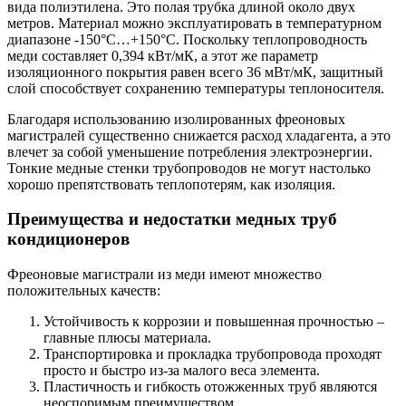
вида полиэтилена. Это полая трубка длиной около двух
метров. Материал можно эксплуатировать в температурном
диапазоне -150°С…+150°С. Поскольку теплопроводность
меди составляет 0,394 кВт/мК, а этот же параметр
изоляционного покрытия равен всего 36 мВт/мК, защитный
слой способствует сохранению температуры теплоносителя.
Благодаря использованию изолированных фреоновых
магистралей существенно снижается расход хладагента, а это
влечет за собой уменьшение потребления электроэнергии.
Тонкие медные стенки трубопроводов не могут настолько
хорошо препятствовать теплопотерям, как изоляция.
Преимущества и недостатки медных труб
кондиционеров
Фреоновые магистрали из меди имеют множество
положительных качеств:
Устойчивость к коррозии и повышенная прочностью –
главные плюсы материала.
Транспортировка и прокладка трубопровода проходят
просто и быстро из-за малого веса элемента.
Пластичность и гибкость отожженных труб являются
неоспоримым преимуществом.