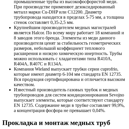
промышленные трубы из высокофосфористой меди.
При производстве применяют дезоксидированный
металл марки Cu-DHP или С12200. Диаметр
трубопровода находится в пределах 5-75 мм, а толщина
стенок составляет 0,35-2,5 мм.
Крупнейшим производителем медных магистралей
является
Halcor.
По всему миру работает 18 компаний и
8 заводов этого бренда. Элементы из меди данного
производителя ценят за стабильность геометрических
размеров, небольшой коэффициент теплового
расширения и низкую химическую инертность. Трубы
можно использовать с хладагентами типа R410A,
R404A, R407C и R134A.
Компания Wieland
выпускает трубки серии cuprofrio,
которые имеют диаметр 6-104 мм стандарта EN 12735.
Вся продукция сертифицирована и отличается высоким
качеством.
Известный производитель газовых трубок и медных
трубопроводов для систем кондиционирования
Sevojno
выпускает элементы, которые соответствуют стандарту
EN 12735. Содержание меди в трубке составляет 99,9%,
а концентрация фосфора не превышает 0,04%.
Прокладка и монтаж медных труб