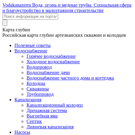
Voda
kanazer
ru
Вода, огонь и медные трубы. Социальная сфера
и благоустройство в малоэтажном строительстве
Карта глубин
Российская карта глубин артезианских скважин и колодцев
Полезные советы
Водоснабжение
Горячее водоснабжение
Холодное водоснабжение
Водопровод
Водоснабжение дачи
Водоснабжение частного дома и коттеджа
Колодцы
Скважины
Трубопровод
Канализация
Канализационный колодец
Дренажная система
Выгребная яма
Септик
Ливневая канализация
Насосы