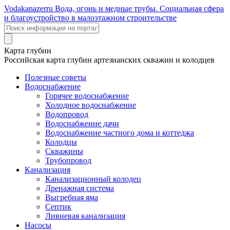
Voda
kanazer
ru
Вода, огонь и медные трубы. Социальная сфера
и благоустройство в малоэтажном строительстве
Карта глубин
Российская карта глубин артезианских скважин и колодцев
Полезные советы
Водоснабжение
Горячее водоснабжение
Холодное водоснабжение
Водопровод
Водоснабжение дачи
Водоснабжение частного дома и коттеджа
Колодцы
Скважины
Трубопровод
Канализация
Канализационный колодец
Дренажная система
Выгребная яма
Септик
Ливневая канализация
Насосы