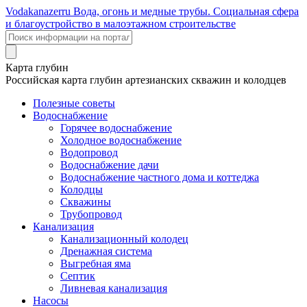
Voda
kanazer
ru
Вода, огонь и медные трубы. Социальная сфера
и благоустройство в малоэтажном строительстве
Карта глубин
Российская карта глубин артезианских скважин и колодцев
Полезные советы
Водоснабжение
Горячее водоснабжение
Холодное водоснабжение
Водопровод
Водоснабжение дачи
Водоснабжение частного дома и коттеджа
Колодцы
Скважины
Трубопровод
Канализация
Канализационный колодец
Дренажная система
Выгребная яма
Септик
Ливневая канализация
Насосы