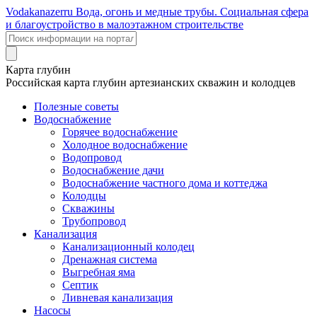
Voda
kanazer
ru
Вода, огонь и медные трубы. Социальная сфера
и благоустройство в малоэтажном строительстве
Карта глубин
Российская карта глубин артезианских скважин и колодцев
Полезные советы
Водоснабжение
Горячее водоснабжение
Холодное водоснабжение
Водопровод
Водоснабжение дачи
Водоснабжение частного дома и коттеджа
Колодцы
Скважины
Трубопровод
Канализация
Канализационный колодец
Дренажная система
Выгребная яма
Септик
Ливневая канализация
Насосы