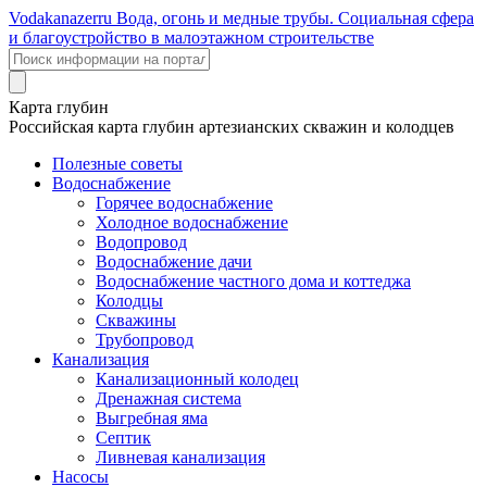
Voda
kanazer
ru
Вода, огонь и медные трубы. Социальная сфера
и благоустройство в малоэтажном строительстве
Карта глубин
Российская карта глубин артезианских скважин и колодцев
Полезные советы
Водоснабжение
Горячее водоснабжение
Холодное водоснабжение
Водопровод
Водоснабжение дачи
Водоснабжение частного дома и коттеджа
Колодцы
Скважины
Трубопровод
Канализация
Канализационный колодец
Дренажная система
Выгребная яма
Септик
Ливневая канализация
Насосы