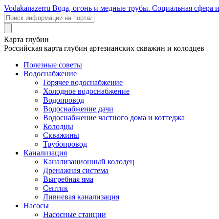
Voda
kanazer
ru
Вода, огонь и медные трубы. Социальная сфера 
Карта глубин
Российская карта глубин артезианских скважин и колодцев
Полезные советы
Водоснабжение
Горячее водоснабжение
Холодное водоснабжение
Водопровод
Водоснабжение дачи
Водоснабжение частного дома и коттеджа
Колодцы
Скважины
Трубопровод
Канализация
Канализационный колодец
Дренажная система
Выгребная яма
Септик
Ливневая канализация
Насосы
Насосные станции