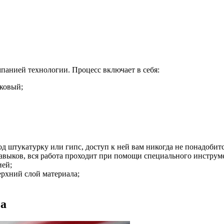
панией технологии. Процесс включает в себя:
иковый;
 штукатурку или гипс, доступ к ней вам никогда не понадобитс
авыков, вся работа проходит при помощи специального инструме
ией;
ерхний слой материала;
ва