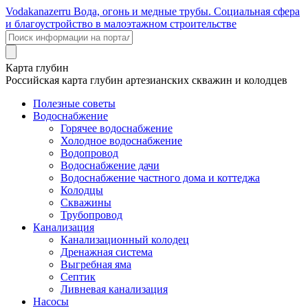
Voda
kanazer
ru
Вода, огонь и медные трубы. Социальная сфера
и благоустройство в малоэтажном строительстве
Карта глубин
Российская карта глубин артезианских скважин и колодцев
Полезные советы
Водоснабжение
Горячее водоснабжение
Холодное водоснабжение
Водопровод
Водоснабжение дачи
Водоснабжение частного дома и коттеджа
Колодцы
Скважины
Трубопровод
Канализация
Канализационный колодец
Дренажная система
Выгребная яма
Септик
Ливневая канализация
Насосы