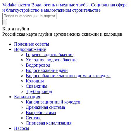
Voda
kanazer
ru
Вода, огонь и медные трубы. Социальная сфера
и благоустройство в малоэтажном строительстве
Карта глубин
Российская карта глубин артезианских скважин и колодцев
Полезные советы
Водоснабжение
Горячее водоснабжение
Холодное водоснабжение
Водопровод
Водоснабжение дачи
Водоснабжение частного дома и коттеджа
Колодцы
Скважины
Трубопровод
Канализация
Канализационный колодец
Дренажная система
Выгребная яма
Септик
Ливневая канализация
Насосы