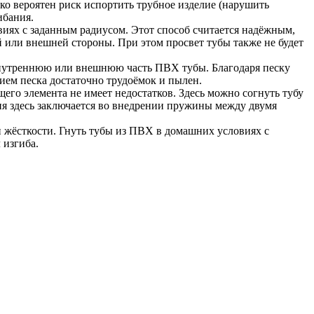
ако вероятен риск испортить трубное изделие (нарушить
ибания.
виях с заданным радиусом. Этот способ считается надёжным,
 или внешней стороны. При этом просвет тубы также не будет
на внутреннюю или внешнюю часть ПВХ тубы. Благодаря песку
нием песка достаточно трудоёмок и пылен.
его элемента не имеет недостатков. Здесь можно согнуть тубу
лия здесь заключается во внедрении пружины между двумя
и жёсткости. Гнуть тубы из ПВХ в домашних условиях с
 изгиба.