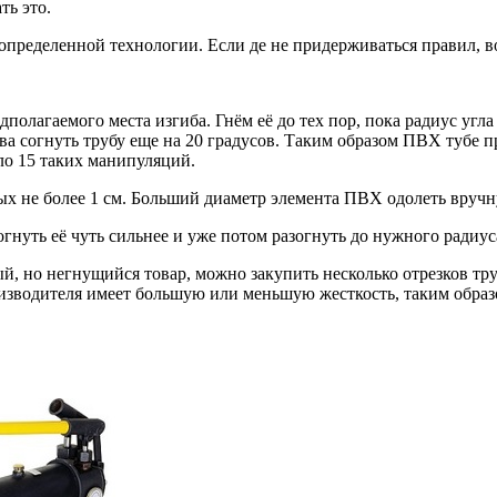
ть это.
пределенной технологии. Если де не придерживаться правил, во
полагаемого места изгиба. Гнём её до тех пор, пока радиус угла 
ва согнуть трубу еще на 20 градусов. Таким образом ПВХ тубе п
оло 15 таких манипуляций.
ых не более 1 см. Больший диаметр элемента ПВХ одолеть вручн
гнуть её чуть сильнее и уже потом разогнуть до нужного радиус
й, но негнущийся товар, можно закупить несколько отрезков тр
оизводителя имеет большую или меньшую жесткость, таким обра