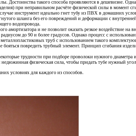
илы
. Достоинства такого способа проявляются в дешевизне. Одн
елия) при неправильном расчёте физической силы в момент сг
 случае инструмент идеально гнет тубу из ПВХ в домашних усло
гнутого шланга без его повреждений и деформации с внутренней
ющего водопровода.
зного амортизатора и не позволит оказать резкое воздействие 
с радиусом до 90 и более градусов. Однако процесс с использова
а металлопластиковых труб с использованием такого комплектующ
 не бояться повредить трубный элемент. Принцип сгибания изде
 некоторые трудности при подборе проволоки нужного диаметра 
 недюжинная физическая сила, чтобы придать тубе нужный угол
них условиях для каждого из способов.