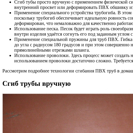
Сгиб тубы просто вручную с применением физической с
внутренний просвет или деформировать ПВХ обшивку изд
Применение специального устройства трубогиба
. В этом
поскольку трубогиб обеспечивает идеальную ровность со
деформирован, что немаловажно для качественно работа
Использование песка
. Песок будет играть роль своеобра
внутри изделия удаётся согнуть его под заданным углом 
Применение специальной пружины для труб ПВХ
. Гибк
до угла с радиусом 180 градусов и при этом совершенно
прямолинейными отрезками шланга.
Использование проволоки
. Здесь процесс может создать
использованием проволоки достаточно сложно. Требуется
Рассмотрим подробнее технологии сгибания ПВХ труб в домаш
Сгиб трубы вручную