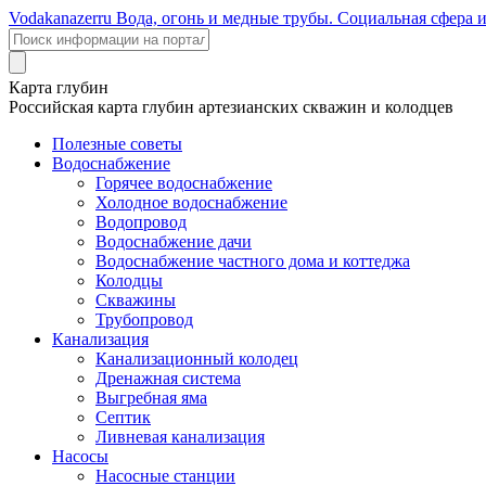
Voda
kanazer
ru
Вода, огонь и медные трубы. Социальная сфера 
Карта глубин
Российская карта глубин артезианских скважин и колодцев
Полезные советы
Водоснабжение
Горячее водоснабжение
Холодное водоснабжение
Водопровод
Водоснабжение дачи
Водоснабжение частного дома и коттеджа
Колодцы
Скважины
Трубопровод
Канализация
Канализационный колодец
Дренажная система
Выгребная яма
Септик
Ливневая канализация
Насосы
Насосные станции