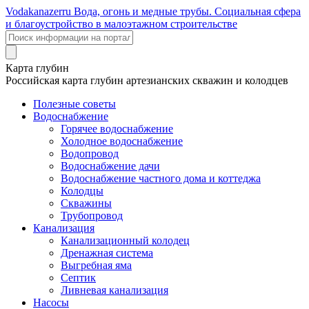
Voda
kanazer
ru
Вода, огонь и медные трубы. Социальная сфера
и благоустройство в малоэтажном строительстве
Карта глубин
Российская карта глубин артезианских скважин и колодцев
Полезные советы
Водоснабжение
Горячее водоснабжение
Холодное водоснабжение
Водопровод
Водоснабжение дачи
Водоснабжение частного дома и коттеджа
Колодцы
Скважины
Трубопровод
Канализация
Канализационный колодец
Дренажная система
Выгребная яма
Септик
Ливневая канализация
Насосы