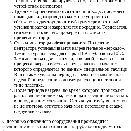
толщины стенок фиксируются в подвижных зажимных
устройствах центратора.
Трубные торцы очищаются от пыли и воды, после чего с
помощью гидропривода зажимные устройства
сближаются для торцовки труб триммером, который
устанавливается и закрепляется посредине. Торцеватель
снимается, после чего проверяется плотность
прилегания торцов.
Стыкуемые торцы обезжириваются. По центру
центратора устанавливается нагревательное «зеркало».
Температура нагрева для сварки ПЭ-труб равна 210˚С.
Зажимы снова сдвигаются гидравликой, какая в начале
процесса нагрева обеспечивает давление, значение
которого определяется по данным специальной таблици.
В ней также указаны период нагрева и остывания для
изделий определенного диаметра, толщины стенки и
типа пластика.
После периода нагрева, во время которого происходит
расплавление полимера, нужно дать соединению остыть
в неподвижном состоянии. Остывшую трубу вынимают
из центратора, отпустив зажимы и переходят к сварке
следующего стыка.
С помощью описанного оборудования производится
соединение встык полиэтиленовых труб любого диаметра.