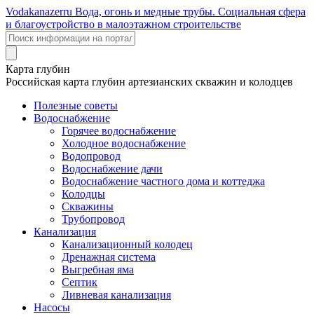
Voda
kanazer
ru
Вода, огонь и медные трубы. Социальная сфера
и благоустройство в малоэтажном строительстве
Карта глубин
Российская карта глубин артезианских скважин и колодцев
Полезные советы
Водоснабжение
Горячее водоснабжение
Холодное водоснабжение
Водопровод
Водоснабжение дачи
Водоснабжение частного дома и коттеджа
Колодцы
Скважины
Трубопровод
Канализация
Канализационный колодец
Дренажная система
Выгребная яма
Септик
Ливневая канализация
Насосы