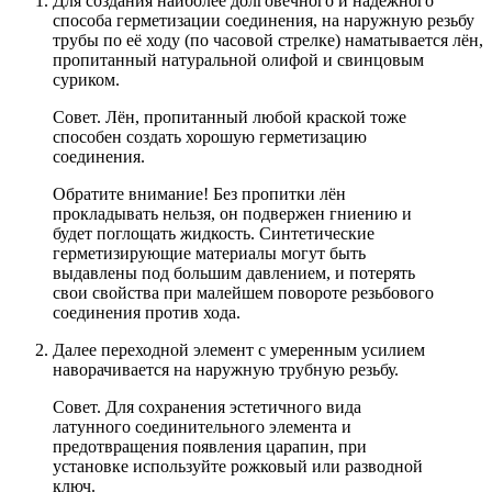
Для создания наиболее долговечного и надёжного
способа герметизации соединения, на наружную резьбу
трубы по её ходу (по часовой стрелке) наматывается лён,
пропитанный натуральной олифой и свинцовым
суриком.
Совет. Лён, пропитанный любой краской тоже
способен создать хорошую герметизацию
соединения.
Обратите внимание! Без пропитки лён
прокладывать нельзя, он подвержен гниению и
будет поглощать жидкость. Синтетические
герметизирующие материалы могут быть
выдавлены под большим давлением, и потерять
свои свойства при малейшем повороте резьбового
соединения против хода.
Далее переходной элемент с умеренным усилием
наворачивается на наружную трубную резьбу.
Совет. Для сохранения эстетичного вида
латунного соединительного элемента и
предотвращения появления царапин, при
установке используйте рожковый или разводной
ключ.