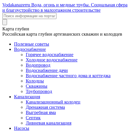
Voda
kanazer
ru
Вода, огонь и медные трубы. Социальная сфера
и благоустройство в малоэтажном строительстве
Карта глубин
Российская карта глубин артезианских скважин и колодцев
Полезные советы
Водоснабжение
Горячее водоснабжение
Холодное водоснабжение
Водопровод
Водоснабжение дачи
Водоснабжение частного дома и коттеджа
Колодцы
Скважины
Трубопровод
Канализация
Канализационный колодец
Дренажная система
Выгребная яма
Септик
Ливневая канализация
Насосы