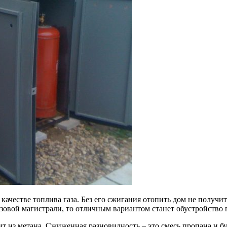
качестве топлива газа. Без его сжигания отопить дом не получи
зовой магистрали, то отличным вариантом станет обустройство г
ит из метана. Сжиженная разновидность – это смесь пропана и б