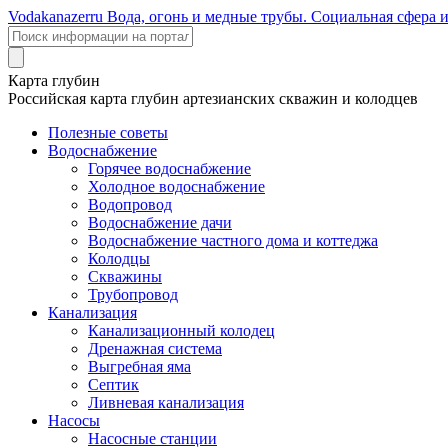
Voda
kanazer
ru
Вода, огонь и медные трубы. Социальная сфера 
Карта глубин
Российская карта глубин артезианских скважин и колодцев
Полезные советы
Водоснабжение
Горячее водоснабжение
Холодное водоснабжение
Водопровод
Водоснабжение дачи
Водоснабжение частного дома и коттеджа
Колодцы
Скважины
Трубопровод
Канализация
Канализационный колодец
Дренажная система
Выгребная яма
Септик
Ливневая канализация
Насосы
Насосные станции