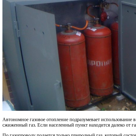
Автономное газовое отопление подразумевает использование в 
сжиженный газ. Если населенный пункт находится далеко от га
По газопроводу подается только природный газ, который состо