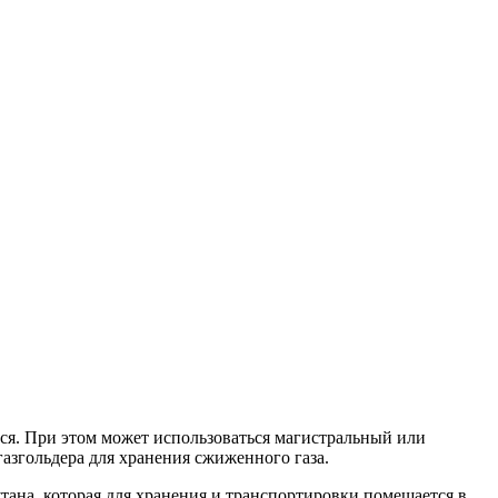
тся. При этом может использоваться магистральный или
азгольдера для хранения сжиженного газа.
утана, которая для хранения и транспортировки помещается в