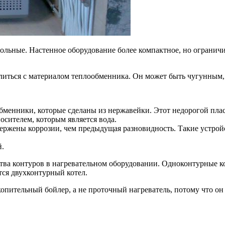
ольные. Настенное оборудование более компактное, но огранич
елиться с материалом теплообменника. Он может быть чугунным
бменники, которые сделаны из нержавейки. Этот недорогой пл
осителем, которым является вода.
ержены коррозии, чем предыдущая разновидность. Такие устройс
й.
ства контуров в нагревательном оборудовании. Одноконтурные ко
тся двухконтурный котел.
копительный бойлер, а не проточный нагреватель, потому что о