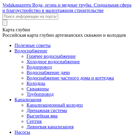
Voda
kanazer
ru
Вода, огонь и медные трубы. Социальная сфера
и благоустройство в малоэтажном строительстве
Карта глубин
Российская карта глубин артезианских скважин и колодцев
Полезные советы
Водоснабжение
Горячее водоснабжение
Холодное водоснабжение
Водопровод
Водоснабжение дачи
Водоснабжение частного дома и коттеджа
Колодцы
Скважины
Трубопровод
Канализация
Канализационный колодец
Дренажная система
Выгребная яма
Септик
Ливневая канализация
Насосы