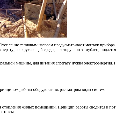
Отопление тепловым насосом предусматривает монтаж прибора н
мпературы окружающей среды, в которую он заглублен, подается
ральной машины, для питания агрегату нужна электроэнергия. Н
 принципом работы оборудования, рассмотрим виды систем.
я отопления жилых помещений. Принцип работы сводится к потр
сителем.