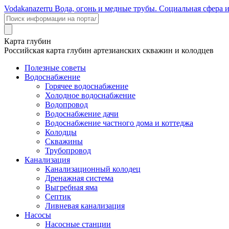
Voda
kanazer
ru
Вода, огонь и медные трубы. Социальная сфера 
Карта глубин
Российская карта глубин артезианских скважин и колодцев
Полезные советы
Водоснабжение
Горячее водоснабжение
Холодное водоснабжение
Водопровод
Водоснабжение дачи
Водоснабжение частного дома и коттеджа
Колодцы
Скважины
Трубопровод
Канализация
Канализационный колодец
Дренажная система
Выгребная яма
Септик
Ливневая канализация
Насосы
Насосные станции