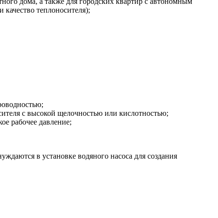
тного дома, а также для городских квартир с автономным
и качество теплоносителя);
роводностью;
осителя с высокой щелочностью или кислотностью;
ое рабочее давление;
уждаются в установке водяного насоса для создания