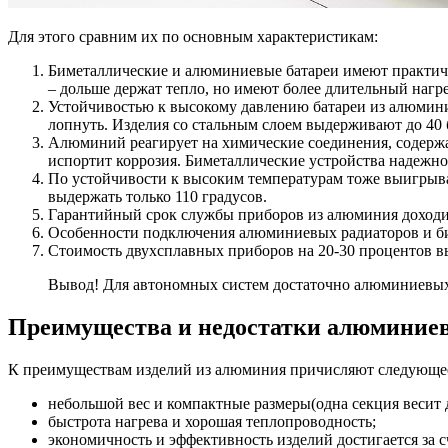
Для этого сравним их по основным характеристикам:
Биметаллические и алюминиевые батареи имеют практичес
– дольше держат тепло, но имеют более длительный нагре
Устойчивостью к высокому давлению батареи из алюминия
лопнуть. Изделия со стальным слоем выдерживают до 40 
Алюминий реагирует на химические соединения, содержа
испортит коррозия. Биметаллические устройства надежн
По устойчивости к высоким температурам тоже выигрываю
выдержать только 110 градусов.
Гарантийный срок службы приборов из алюминия доходит 
Особенности подключения алюминиевых радиаторов и бим
Стоимость двухсплавных приборов на 20-30 процентов в
Вывод! Для автономных систем достаточно алюминиевых 
Преимущества и недостатки алюминиев
К преимуществам изделий из алюминия причисляют следующе
небольшой вес и компактные размеры(одна секция весит до
быстрота нагрева и хорошая теплопроводность;
экономичность и эффективность изделий достигается за с