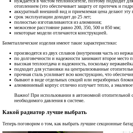
нуждается в чистом теплоносителе, поэтому подходит дл
отоплением (это обеспечивает защиту от протечек и гидр
аккуратный внешний вид и приемлемая цена делают эту
срок эксплуатации доходит до 25 лет;
полностью изготавливаются из алюминия;
межосевое расстояние равно 200, 350, 500 и 850 мм;
некоторые модели отличаются конструкцией.
Биметаллические изделия имеют такие характеристики:
производятся из двух сплавов (внутренняя часть из нерж
по долговечности и надежности занимают второе место п
высокая теплоотдача и надежность, поскольку нержавей
подходит для установки на централизованные отопительн
прочная сталь усиливает всю конструкцию, что обеспечи
бывают в виде отдельных секций или неразборных блоков
алюминиевый корпус отлично излучает тепло, а эмалево
Важно! При использовании в автономной отопительной с
необходимого давления в системе.
Какой радиатор лучше выбрать
Теперь поговорим о том, как выбрать лучшие секционные бат