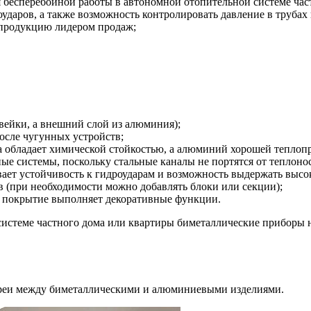
я бесперебойной работы в автономной отопительной системе час
оударов, а также возможность контролировать давление в трубах 
 продукцию лидером продаж;
авейки, а внешний слой из алюминия);
осле чугунных устройств;
ка обладает химической стойкостью, а алюминий хорошей теплоп
ые системы, поскольку стальные каналы не портятся от теплон
вает устойчивость к гидроударам и возможность выдержать высок
 (при необходимости можно добавлять блоки или секции);
е покрытие выполняет декоративные функции.
истеме частного дома или квартиры биметаллические приборы н
ареи между биметаллическими и алюминиевыми изделиями.