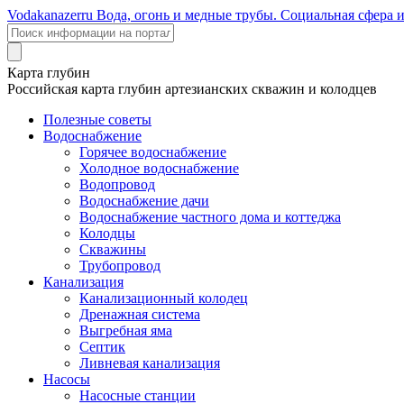
Voda
kanazer
ru
Вода, огонь и медные трубы. Социальная сфера 
Карта глубин
Российская карта глубин артезианских скважин и колодцев
Полезные советы
Водоснабжение
Горячее водоснабжение
Холодное водоснабжение
Водопровод
Водоснабжение дачи
Водоснабжение частного дома и коттеджа
Колодцы
Скважины
Трубопровод
Канализация
Канализационный колодец
Дренажная система
Выгребная яма
Септик
Ливневая канализация
Насосы
Насосные станции