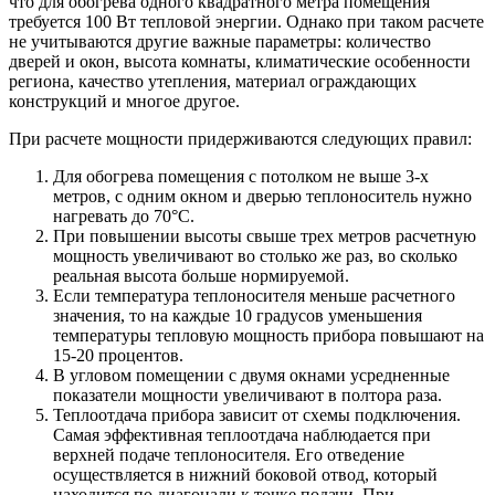
что для обогрева одного квадратного метра помещения
требуется 100 Вт тепловой энергии. Однако при таком расчете
не учитываются другие важные параметры: количество
дверей и окон, высота комнаты, климатические особенности
региона, качество утепления, материал ограждающих
конструкций и многое другое.
При расчете мощности придерживаются следующих правил:
Для обогрева помещения с потолком не выше 3-х
метров, с одним окном и дверью теплоноситель нужно
нагревать до 70°С.
При повышении высоты свыше трех метров расчетную
мощность увеличивают во столько же раз, во сколько
реальная высота больше нормируемой.
Если температура теплоносителя меньше расчетного
значения, то на каждые 10 градусов уменьшения
температуры тепловую мощность прибора повышают на
15-20 процентов.
В угловом помещении с двумя окнами усредненные
показатели мощности увеличивают в полтора раза.
Теплоотдача прибора зависит от схемы подключения.
Самая эффективная теплоотдача наблюдается при
верхней подаче теплоносителя. Его отведение
осуществляется в нижний боковой отвод, который
находится по диагонали к точке подачи. При