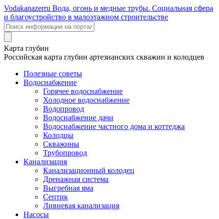
Voda
kanazer
ru
Вода, огонь и медные трубы. Социальная сфера
и благоустройство в малоэтажном строительстве
Карта глубин
Российская карта глубин артезианских скважин и колодцев
Полезные советы
Водоснабжение
Горячее водоснабжение
Холодное водоснабжение
Водопровод
Водоснабжение дачи
Водоснабжение частного дома и коттеджа
Колодцы
Скважины
Трубопровод
Канализация
Канализационный колодец
Дренажная система
Выгребная яма
Септик
Ливневая канализация
Насосы