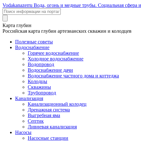
Voda
kanazer
ru
Вода, огонь и медные трубы. Социальная сфера 
Карта глубин
Российская карта глубин артезианских скважин и колодцев
Полезные советы
Водоснабжение
Горячее водоснабжение
Холодное водоснабжение
Водопровод
Водоснабжение дачи
Водоснабжение частного дома и коттеджа
Колодцы
Скважины
Трубопровод
Канализация
Канализационный колодец
Дренажная система
Выгребная яма
Септик
Ливневая канализация
Насосы
Насосные станции