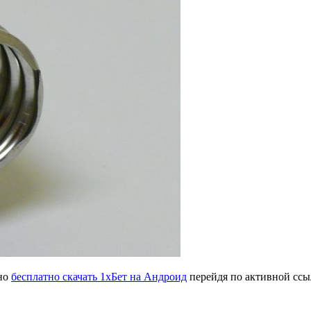
жно
бесплатно скачать 1хБет на Андроид
перейдя по активной ссыл