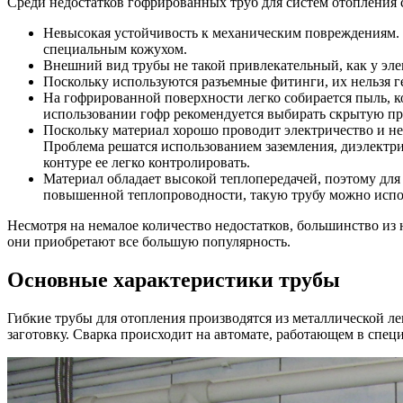
Среди недостатков гофрированных труб для систем отопления 
Невысокая устойчивость к механическим повреждениям.
специальным кожухом.
Внешний вид трубы не такой привлекательный, как у эл
Поскольку используются разъемные фитинги, их нельзя ге
На гофрированной поверхности легко собирается пыль, ко
использовании гофр рекомендуется выбирать скрытую про
Поскольку материал хорошо проводит электричество и не
Проблема решатся использованием заземления, диэлектри
контуре ее легко контролировать.
Материал обладает высокой теплопередачей, поэтому для
повышенной теплопроводности, такую трубу можно испол
Несмотря на немалое количество недостатков, большинство и
они приобретают все большую популярность.
Основные характеристики трубы
Гибкие трубы для отопления производятся из металлической л
заготовку. Сварка происходит на автомате, работающем в спе