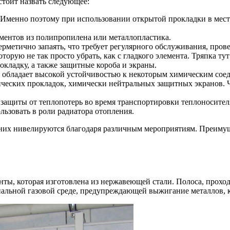
стоит назвать следующее:
 Именно поэтому при использовании открытой прокладки в мес
ементов из полипропилена или металлопластика.
рметично запаять, что требует регулярного обслуживания, пров
торую не так просто убрать, как с гладкого элемента. Тряпка т
кладку, а также защитные короба и экраны.
 обладает высокой устойчивостью к некоторым химическим соед
ческих прокладок, химически нейтральных защитных экранов. Чт
 защиты от теплопотерь во время транспортировки теплоносител
ьзовать в роли радиатора отопления.
з них нивелируются благодаря различным мероприятиям. Преиму
енты, которая изготовлена из нержавеющей стали. Полоса, прох
циальной газовой среде, предупреждающей выжигание металлов, 