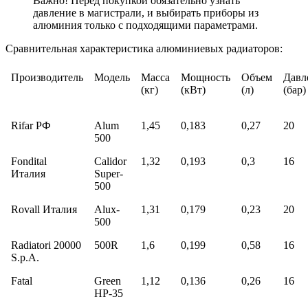
Важно! Перед покупкой обязательно узнать
давление в магистрали, и выбирать приборы из
алюминия только с подходящими параметрами.
Сравнительная характеристика алюминиевых радиаторов:
Производитель
Модель
Масса
Мощность
Объем
Давл
(кг)
(кВт)
(л)
(бар)
Rifar РФ
Alum
1,45
0,183
0,27
20
500
Fondital
Calidor
1,32
0,193
0,3
16
Италия
Super-
500
Rovall Италия
Alux-
1,31
0,179
0,23
20
500
Radiatori 20000
500R
1,6
0,199
0,58
16
S.p.A.
Fatal
Green
1,12
0,136
0,26
16
HP-35