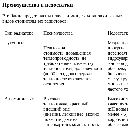
Преимущества и недостатки
В таблице представлены плюсы и минусы установки разных
видов отопительных радиаторов:
Тип радиатора
Преимущества
Недостат
Чугунные
Медленно
Невысокая
прогреваю
стоимость, повышенная
переносят
теплопроводность, не
гидроудар
требовательны к качеству
много вод
теплоносителя, долговечность
обогрева,
(до 50 лет), долго держат
большую
тепло после отключения
массу, хр
отопления.
много пыл
частого ух
Алюминиевые
Высокая
Высокие т
теплоотдача, красивый
качеству 
внешний вид
(рН воды 
(дизайн), легкий вес (можно
менее 7,5
повесить даже на
коррозии 
гипсокартон), компактность
образовыв