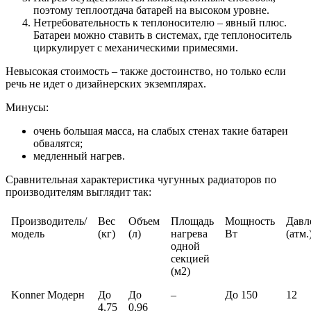
поэтому теплоотдача батарей на высоком уровне.
Нетребовательность к теплоносителю – явный плюс.
Батареи можно ставить в системах, где теплоноситель
циркулирует с механическими примесями.
Невысокая стоимость – также достоинство, но только если
речь не идет о дизайнерских экземплярах.
Минусы:
очень большая масса, на слабых стенах такие батареи
обвалятся;
медленный нагрев.
Сравнительная характеристика чугунных радиаторов по
производителям выглядит так:
Производитель/
Вес
Объем
Площадь
Мощность
Давл
модель
(кг)
(л)
нагрева
Вт
(атм.
одной
секцией
(м2)
Konner Модерн
До
До
–
До 150
12
4,75
0,96