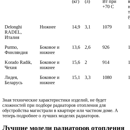
(кг)
(л)
Вт при
+70 С
(
Delonghi
Нижнее
14,9
3,1
1079
RADEL,
Италия
Purmo,
Боковое и
13,6
2,6
926
Финляндия
нижнее
Korado Radik,
Боковое и
15,6
2
914
Чехия
нижнее
Лидея,
Боковое и
15,1
3,3
1080
Беларусь
нижнее
Зная технические характеристики изделий, не будет
сложностей при подборе радиаторов отопления для
обустройства магистрали в квартире или частном доме. А
теперь подробнее о лучших моделях радиаторов.
Лучшие модели радиаторов отопления