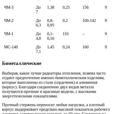
ЧМ-3
До
1,38
0,25
156
9
7
ЧМ-2
До
0,8-
0,2
100-142
9
6,3
0,95
ЧМ-1
До
0,1-
110
–
9
4,8
0,16
МС-140
До
1,45
0,24
160
9
7,1
Биметаллические
Выбирая, какие лучше радиаторы отопления, хозяева часто
отдают предпочтение именно биметаллическим изделиям,
которые выполнены из стали (сердечник) и алюминия
(корпус). Благодаря соединению двух видов металла
получаются прочные и красивые модели, с высокими
энергетическими показателями.
Прочный стержень переносит любые нагрузки, а плотный
корпус выдерживает предельно высокий показатель рабочего
давления, которое может доходить до 50 атм. Сердечник из