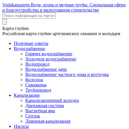
Voda
kanazer
ru
Вода, огонь и медные трубы. Социальная сфера
и благоустройство в малоэтажном строительстве
Карта глубин
Российская карта глубин артезианских скважин и колодцев
Полезные советы
Водоснабжение
Горячее водоснабжение
Холодное водоснабжение
Водопровод
Водоснабжение дачи
Водоснабжение частного дома и коттеджа
Колодцы
Скважины
Трубопровод
Канализация
Канализационный колодец
Дренажная система
Выгребная яма
Септик
Ливневая канализация
Насосы