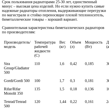
Срок пользования радиаторами 25-30 лет, единственный
минус – высокая цена изделий. Но если нужно купить самые
надежные радиаторы отопления, выдерживающие перегрузки
по магистрали и стойко переносящие плохой теплоноситель,
биметаллические товары – хороший вариант.
Сравнительная характеристика биметаллических радиаторов
по производителям:
Производитель/
Температура
Вес
Объем
Мощность
Д
модель
рабочей
(кг)
(л)
(Вт)
(
жидкости
(С)
Sira
110
1,6
0,42
0,185
3
Group/Gladiator
500
Gordi/Gordi 500
100
1,7
0,3
0,181
3
Rifar/Rifar
135
1,5
0,18
0,136
1
Monolit 350
Tenrad/Tenrad
120
1,44
0,22
0,161
2
500